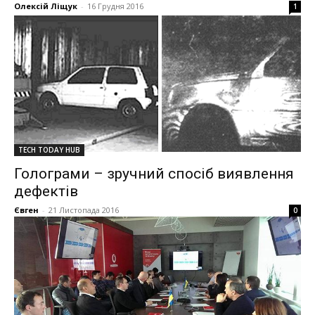
Олексій Ліщук
-
16 Грудня 2016
1
TECH TODAY HUB
Голограми – зручний спосіб виявлення
дефектів
Євген
-
21 Листопада 2016
0