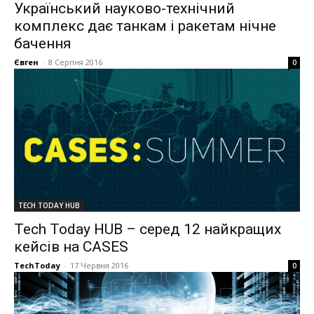
Український науково-технічний
комплекс дає танкам і ракетам нічне
бачення
Євген
-
8 Серпня 2016
0
TECH TODAY HUB
Tech Today HUB – cеред 12 найкращих
кейсів на CASES
TechToday
-
17 Червня 2016
0