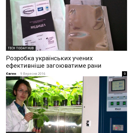
TECH TODAY HUB
Розробка українських учених
ефективніше загоюватиме рани
Євген
-
9 Вересня 2016
0