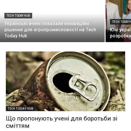
TECH TODAY HUB
TECH TODAY 
Українські вчені показали інноваційні
рішення для агропромисловості на Tech
Юні укра
Today Hub
розробки
TECH TODAY HUB
Що пропонують учені для боротьби зі
сміттям