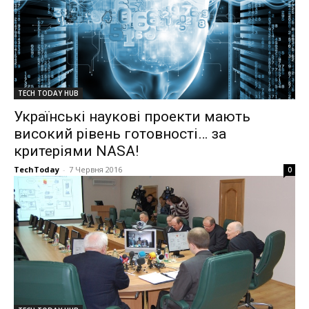
TECH TODAY HUB
Українські наукові проекти мають
високий рівень готовності… за
критеріями NASA!
TechToday
-
7 Червня 2016
0