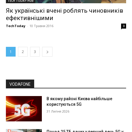
TECH TODAY HUB
Як українські вчені роблять чиновників
ефективнішими
TechToday
-
10 Травня 2016
0
1
2
3
VODAFONE
В якому районі Києва найбільше
користуються 5G
31 Липня 2026
Понад 25 ТБ даних у перший день 5G у