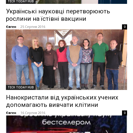
TECH TODAY HUB
Українські науковці перетворюють
рослини на їстівні вакцини
Євген
-
25 Серпня 2016
0
TECH TODAY HUB
Нанокристали від українських учених
допомагають вивчати клітини
Євген
-
16 Серпня 2016
0